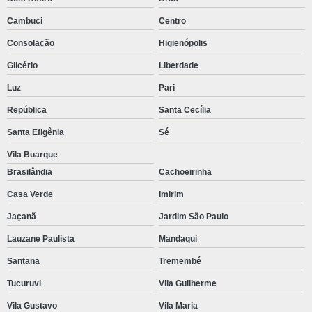
Bico injetor 2638218
Cambuci
Centro
Bico injetor 3879434
Consolação
Higienópolis
Bico injetor cat
Glicério
Liberdade
Bomba caterpillar
Luz
Pari
Bomba de alta caterpillar
República
Santa Cecília
Bomba injetora caterpillar
Santa Efigênia
Sé
Cabeçote caterpillar
Vila Buarque
Brasilândia
Cachoeirinha
Cat c7 motor
Casa Verde
Imirim
Caterpillar c9
Jaçanã
Jardim São Paulo
Disa diesel
Lauzane Paulista
Mandaqui
Distribuidor disa
Santana
Tremembé
Ecm caterpillar
Tucuruvi
Vila Guilherme
Motor c4 4 caterpillar
Vila Gustavo
Vila Maria