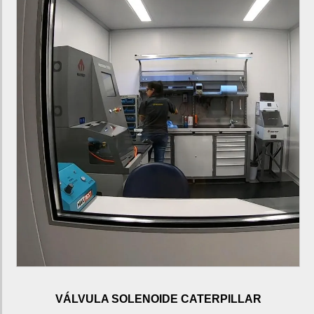
Trator de esteira d6t
Unidade injetora c7
Valor motoniveladora 140k
Motor c7.1 para pá carregadeira
Motor c7.1 para pá carregadeira 924K
Motor c7.1 para trator de esteira
Motor c7.1 para trator de esteira D6K
Motor c6.6 para trator de esteira
Motor c6.6 para trator de esteira D6N
Motor c9 para trator de esteira
Motor c9 para trator de esteira D6T
Motor c7 para motoniveladora
Fábrica de motor c7 para motoniveladora
VÁLVULA SOLENOIDE CATERPILLAR