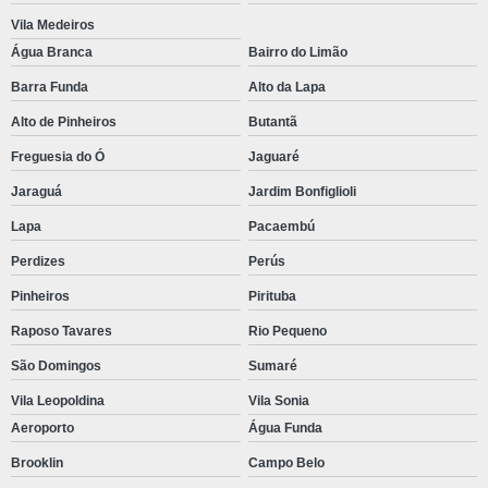
Motor c6 6 caterpillar
Vila Medeiros
Motor cat
Água Branca
Bairro do Limão
Motor cat 320d
Barra Funda
Alto da Lapa
Motor cat c9
Alto de Pinheiros
Butantã
Freguesia do Ó
Jaguaré
Motor cat perkins
Jaraguá
Jardim Bonfiglioli
Motor caterpillar 4 cilindros
Lapa
Pacaembú
Motor caterpillar 6 cilindros
Perdizes
Perús
Motor caterpillar marítimo
Pinheiros
Pirituba
Peças para motor caterpillar
Raposo Tavares
Rio Pequeno
Solenoide caterpillar
São Domingos
Sumaré
Unidade caterpillar
Vila Leopoldina
Vila Sonia
Bomba injetora cat
Aeroporto
Água Funda
Motor caterpillar c7 1
Brooklin
Campo Belo