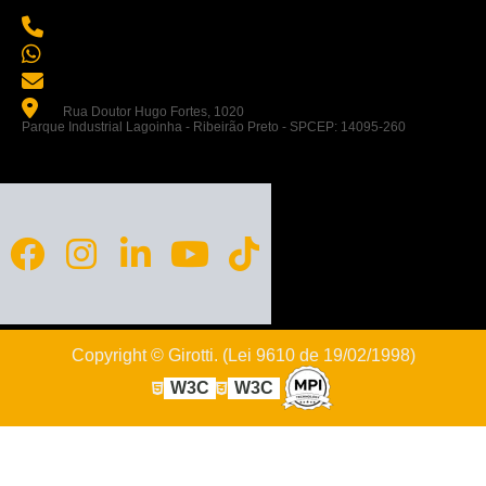
(16) 3967-5927
(16) 99755-5566
comercial@girotti.com.br
Rua Doutor Hugo Fortes, 1020
Parque Industrial Lagoinha - Ribeirão Preto - SPCEP: 14095-260
Copyright © Girotti. (Lei 9610 de 19/02/1998)
W3C
W3C