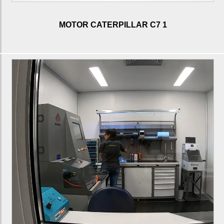
Bomba de atuação c9
MOTOR CATERPILLAR C7 1
Cabeçote de motor c7
Cabeçote de motor c6.4
Cabeçote de motor c7.1
Cabeçote de motor c6.6
Cabeçote de motor c9
10r7222 caterpillar
10r7225 caterpillar
10r7225 injetor
10r7673 caterpillar
Bico injetor caterpillar
Bico injetor caterpillar 120k
Bico injetor caterpillar 320d