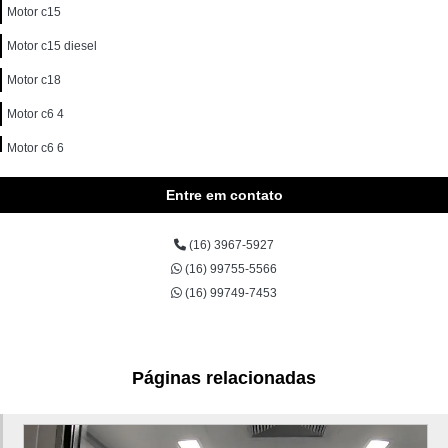
Motor c15
Motor c15 diesel
Motor c18
Motor c6 4
Motor c6 6
Motor c7
Entre em contato
Motor c7 1
(16) 3967-5927
Motor c9
(16) 99755-5566
Motor c9 3
(16) 99749-7453
Motor escavadeira
Motor remanufaturado
Páginas relacionadas
Peças de escavadeira hidráulica
Preço motoniveladora 140k