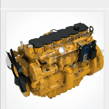
Fabricante de motor c7 para motoniveladora
Fornecedor de motor c7 para motoniveladora
Motor c7 para motoniveladora 120K
Motor c7 para motoniveladora 140K
Motor c6.4 para escavadeira
Fábrica de motor c6.4 para escavadeira
Fabricante de motor c6.4 para escavadeira
Motor c6.4 para escavadeira 320D
Bomba de alta pressão c6.6
Bomba de alta pressão c6.4
Bomba de alta pressão c4.4
Bomba de alta pressão c4.2
Bomba de alta pressão c7.1
Bomba de atuação c7