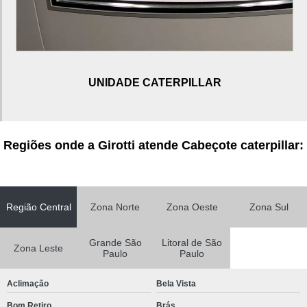
Bico injetor caterpillar 924h
Heui caterpillar
Injetor caterpillar
UNIDADE CATERPILLAR
Motor caterpillar
Motor caterpillar 416e
Motor caterpillar c7
Regiões onde a Girotti atende Cabeçote caterpillar:
Sistema heui caterpillar
Unidade injetora caterpillar
Unidade injetora caterpillar 120k
Região Central
Zona Norte
Zona Oeste
Zona Sul
Unidade injetora caterpillar c7
Grande São
Litoral de São
Zona Leste
Unidade injetora caterpillar c9
Paulo
Paulo
Peças caterpillar ribeirão preto
Aclimação
Bela Vista
Bico caterpillar
Bom Retiro
Brás