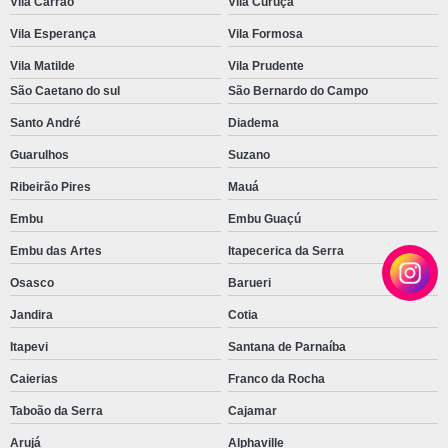
Vila Carrão
Vila Curuçá
Vila Esperança
Vila Formosa
Vila Matilde
Vila Prudente
São Caetano do sul
São Bernardo do Campo
Santo André
Diadema
Guarulhos
Suzano
Ribeirão Pires
Mauá
Embu
Embu Guaçú
Embu das Artes
Itapecerica da Serra
Osasco
Barueri
Jandira
Cotia
Itapevi
Santana de Parnaíba
Caierias
Franco da Rocha
Taboão da Serra
Cajamar
Arujá
Alphaville