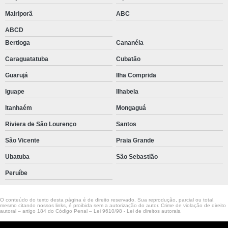
Mairiporã
ABC
ABCD
Bertioga
Cananéia
Caraguatatuba
Cubatão
Guarujá
Ilha Comprida
Iguape
Ilhabela
Itanhaém
Mongaguá
Riviera de São Lourenço
Santos
São Vicente
Praia Grande
Ubatuba
São Sebastião
Peruíbe
O conteúdo do texto desta página é de direito reservado. Sua reprodução, parcial ou total,
mesmo citando nossos links, é proibida sem a autorização do autor. Crime de violação de direito
autoral – artigo 184 do Código Penal –
Lei 9610/98 - Lei de direitos autorais
.