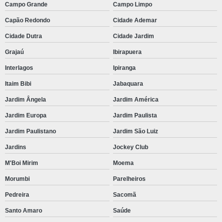
Válvula solenoide caterpillar
Campo Grande
Campo Limpo
Capão Redondo
Cidade Ademar
Cidade Dutra
Cidade Jardim
Grajaú
Ibirapuera
Interlagos
Ipiranga
Itaim Bibi
Jabaquara
Jardim Ângela
Jardim América
Jardim Europa
Jardim Paulista
Jardim Paulistano
Jardim São Luiz
Jardins
Jockey Club
M'Boi Mirim
Moema
Morumbi
Parelheiros
Pedreira
Sacomã
Santo Amaro
Saúde