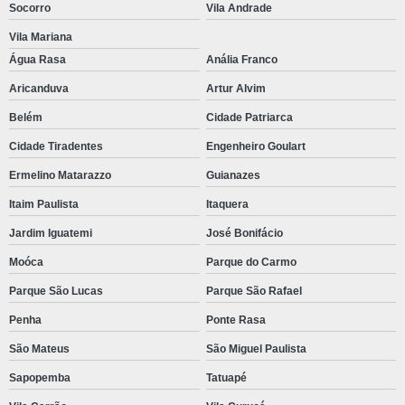
Socorro
Vila Andrade
Vila Mariana
Água Rasa
Anália Franco
Aricanduva
Artur Alvim
Belém
Cidade Patriarca
Cidade Tiradentes
Engenheiro Goulart
Ermelino Matarazzo
Guianazes
Itaim Paulista
Itaquera
Jardim Iguatemi
José Bonifácio
Moóca
Parque do Carmo
Parque São Lucas
Parque São Rafael
Penha
Ponte Rasa
São Mateus
São Miguel Paulista
Sapopemba
Tatuapé