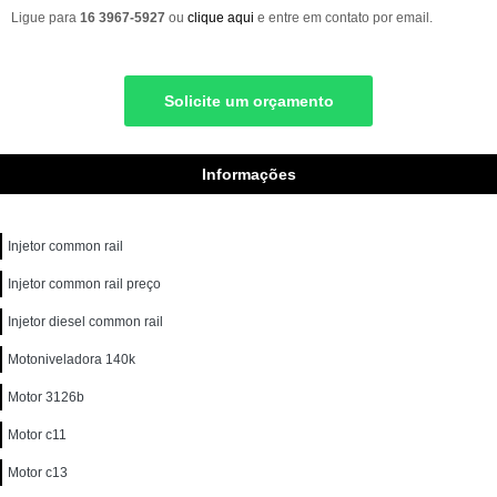
Ligue para
16 3967-5927
ou
clique aqui
e entre em contato por email.
Solicite um orçamento
Informações
Injetor common rail
Injetor common rail preço
Injetor diesel common rail
Motoniveladora 140k
Motor 3126b
Motor c11
Motor c13