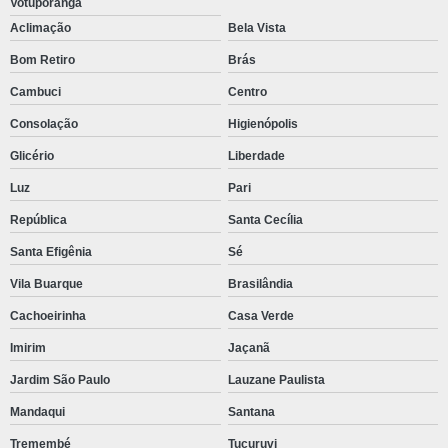
Votuporanga
Solenoide caterpillar
Aclimação
Bela Vista
Unidade caterpillar
Bom Retiro
Brás
Bomba injetora cat
Cambuci
Centro
Motor caterpillar c7 1
Consolação
Higienópolis
Válvula solenoide caterpillar
Glicério
Liberdade
Luz
Pari
República
Santa Cecília
Santa Efigênia
Sé
Vila Buarque
Brasilândia
Cachoeirinha
Casa Verde
Imirim
Jaçanã
Jardim São Paulo
Lauzane Paulista
Mandaqui
Santana
Tremembé
Tucuruvi