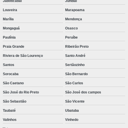
Jaboticabal
Jundiaí
Disa diesel
Louveira
Marapoama
Distribuidor disa
Marília
Mendonça
Ecm caterpillar
Mongaguá
Osasco
Motor c4 4 caterpillar
Paulínia
Peruíbe
Motor c6 6 caterpillar
Praia Grande
Ribeirão Preto
Motor cat
Riviera de São Lourenço
Santo André
Motor cat 320d
Santos
Sertãozinho
Motor cat c9
Sorocaba
São Bernardo
Motor cat perkins
São Caetano
São Carlos
Motor caterpillar 4 cilindros
São José do Rio Preto
São José dos campos
Motor caterpillar 6 cilindros
São Sebastião
São Vicente
Motor caterpillar marítimo
Taubaté
Ubatuba
Peças para motor caterpillar
Valinhos
Vinhedo