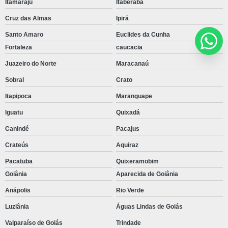
Itamaraju
Itaberaba
Cruz das Almas
Ipirá
Santo Amaro
Euclides da Cunha
Fortaleza
caucacia
Juazeiro do Norte
Maracanaú
Sobral
Crato
Itapipoca
Maranguape
Iguatu
Quixadá
Canindé
Pacajus
Crateús
Aquiraz
Pacatuba
Quixeramobim
Goiânia
Aparecida de Goiânia
Anápolis
Rio Verde
Luziânia
Águas Lindas de Goiás
Valparaíso de Goiás
Trindade