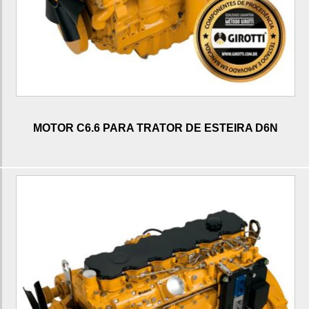
Bomba de alta pressão c4.4
Bomba de alta pressão c4.2
Bomba de alta pressão c7.1
Bomba de atuação c7
Bomba de atuação c9
MOTOR C6.6 PARA TRATOR DE ESTEIRA D6N
Cabeçote de motor c7
Cabeçote de motor c6.4
Cabeçote de motor c7.1
Cabeçote de motor c6.6
Cabeçote de motor c9
10r7222 caterpillar
10r7225 caterpillar
10r7225 injetor