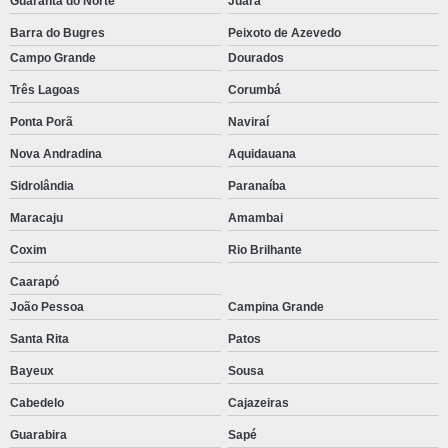
Guarantã do Norte
Juara
Barra do Bugres
Peixoto de Azevedo
Campo Grande
Dourados
Três Lagoas
Corumbá
Ponta Porã
Naviraí
Nova Andradina
Aquidauana
Sidrolândia
Paranaíba
Maracaju
Amambai
Coxim
Rio Brilhante
Caarapó
João Pessoa
Campina Grande
Santa Rita
Patos
Bayeux
Sousa
Cabedelo
Cajazeiras
Guarabira
Sapé