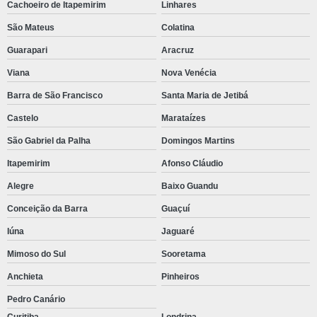
Cachoeiro de Itapemirim
Linhares
São Mateus
Colatina
Guarapari
Aracruz
Viana
Nova Venécia
Barra de São Francisco
Santa Maria de Jetibá
Castelo
Marataízes
São Gabriel da Palha
Domingos Martins
Itapemirim
Afonso Cláudio
Alegre
Baixo Guandu
Conceição da Barra
Guaçuí
Iúna
Jaguaré
Mimoso do Sul
Sooretama
Anchieta
Pinheiros
Pedro Canário
Curitiba
Londrina