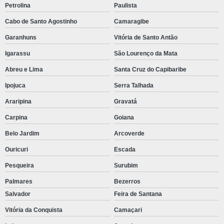
Petrolina
Paulista
Cabo de Santo Agostinho
Camaragibe
Garanhuns
Vitória de Santo Antão
Igarassu
São Lourenço da Mata
Abreu e Lima
Santa Cruz do Capibaribe
Ipojuca
Serra Talhada
Araripina
Gravatá
Carpina
Goiana
Belo Jardim
Arcoverde
Ouricuri
Escada
Pesqueira
Surubim
Palmares
Bezerros
Salvador
Feira de Santana
Vitória da Conquista
Camaçari