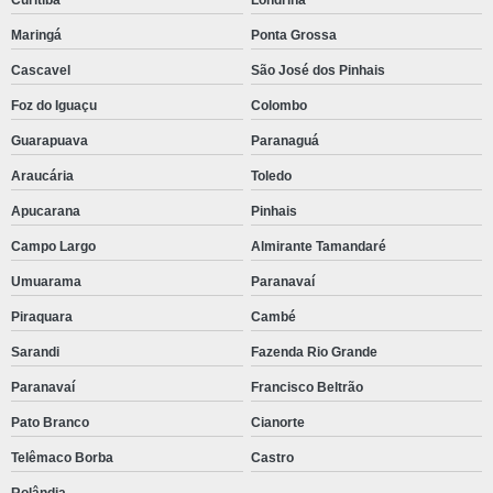
Maringá
Ponta Grossa
Cascavel
São José dos Pinhais
Foz do Iguaçu
Colombo
Guarapuava
Paranaguá
Araucária
Toledo
Apucarana
Pinhais
Campo Largo
Almirante Tamandaré
Umuarama
Paranavaí
Piraquara
Cambé
Sarandi
Fazenda Rio Grande
Paranavaí
Francisco Beltrão
Pato Branco
Cianorte
Telêmaco Borba
Castro
Rolândia