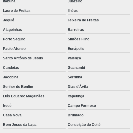
Itabuna
Juazeiro
Lauro de Freitas
Ilhéus
Jequié
Teixeira de Freitas
Alagoinhas
Barreiras
Porto Seguro
Simões Filho
Paulo Afonso
Eunápolis
Santo Antônio de Jesus
Valença
Candeias
Guanambi
Jacobina
Serrinha
Senhor do Bonfim
Dias d'Ávila
Luís Eduardo Magalhães
Itapetinga
Irecê
Campo Formoso
Casa Nova
Brumado
Bom Jesus da Lapa
Conceição do Coité