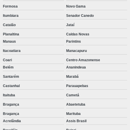
Formosa
Novo Gama
Itumbiara
Senador Canedo
Catalão
Jataí
Planaltina
Caldas Novas
Manaus
Parintins
Itacoatiara
Manacapuru
Coari
Centro Amazonense
Belém
Ananindeua
Santarém
Marabá
Castanhal
Parauapebas
Itaituba
Cametá
Bragança
Abaetetuba
Bragança
Marituba
Acrelândia
Assis Brasil