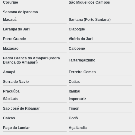
Coruripe
São Miguel dos Campos
Santana do Ipanema
Macapá
Santana (Porto Santana)
Laranjal do Jari
Oiapoque
Porto Grande
Vitória do Jari
Mazagão
Calçoene
Pedra Branca do Amapari (Pedra
Tartarugalzinho
Branca do Amaparí)
Amapá
Ferreira Gomes
Serra do Navio
Cutias
Pracuúba
Itaubal
São Luís
Imperatriz
São José de Ribamar
Timon
Caixas
Codó
Paço do Lumiar
Açailândia