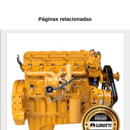
Motor escavadeira
Motor remanufaturado
Páginas relacionadas
Peças de escavadeira hidráulica
Preço motoniveladora 140k
Trator de esteira d6t
Unidade injetora c7
Valor motoniveladora 140k
Motor c7.1 para pá carregadeira
Motor c7.1 para pá carregadeira 924K
Motor c7.1 para trator de esteira
Motor c7.1 para trator de esteira D6K
Motor c6.6 para trator de esteira
Motor c6.6 para trator de esteira D6N
Motor c9 para trator de esteira