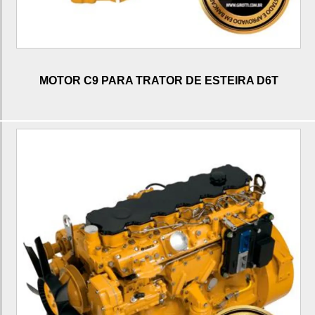
Motor c9 para trator de esteira D6T
Motor c7 para motoniveladora
Fábrica de motor c7 para motoniveladora
MOTOR C9 PARA TRATOR DE ESTEIRA D6T
Fabricante de motor c7 para motoniveladora
Fornecedor de motor c7 para motoniveladora
Motor c7 para motoniveladora 120K
Motor c7 para motoniveladora 140K
Motor c6.4 para escavadeira
Fábrica de motor c6.4 para escavadeira
Fabricante de motor c6.4 para escavadeira
Motor c6.4 para escavadeira 320D
Bomba de alta pressão c6.6
Bomba de alta pressão c6.4