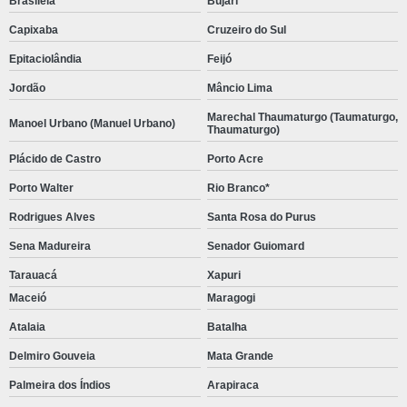
Brasiléia
Bujari
Capixaba
Cruzeiro do Sul
Epitaciolândia
Feijó
Jordão
Mâncio Lima
Marechal Thaumaturgo (Taumaturgo,
Manoel Urbano (Manuel Urbano)
Thaumaturgo)
Plácido de Castro
Porto Acre
Porto Walter
Rio Branco*
Rodrigues Alves
Santa Rosa do Purus
Sena Madureira
Senador Guiomard
Tarauacá
Xapuri
Maceió
Maragogi
Atalaia
Batalha
Delmiro Gouveia
Mata Grande
Palmeira dos Índios
Arapiraca