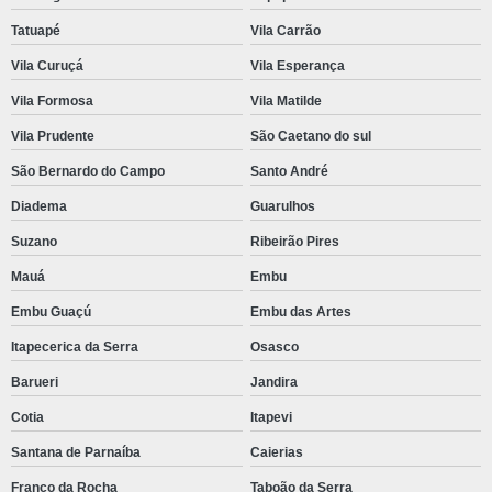
Tatuapé
Vila Carrão
Vila Curuçá
Vila Esperança
Vila Formosa
Vila Matilde
Vila Prudente
São Caetano do sul
São Bernardo do Campo
Santo André
Diadema
Guarulhos
Suzano
Ribeirão Pires
Mauá
Embu
Embu Guaçú
Embu das Artes
Itapecerica da Serra
Osasco
Barueri
Jandira
Cotia
Itapevi
Santana de Parnaíba
Caierias
Franco da Rocha
Taboão da Serra