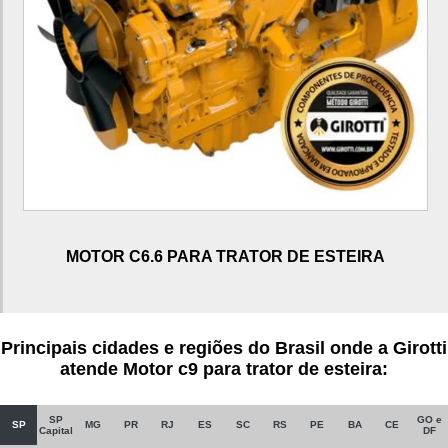
10r7673 caterpillar
Bico injetor caterpillar
Bico injetor caterpillar 120k
Bico injetor caterpillar 320d
Bico injetor caterpillar 924h
Heui caterpillar
Injetor caterpillar
MOTOR C6.6 PARA TRATOR DE ESTEIRA
Motor caterpillar
Motor caterpillar 416e
Motor caterpillar c7
Principais cidades e regiões do Brasil onde a Girotti
Sistema heui caterpillar
atende Motor c9 para trator de esteira:
Unidade injetora caterpillar
SP
GO e
SP
MG
PR
RJ
ES
SC
RS
PE
BA
CE
Unidade injetora caterpillar 120k
Capital
DF