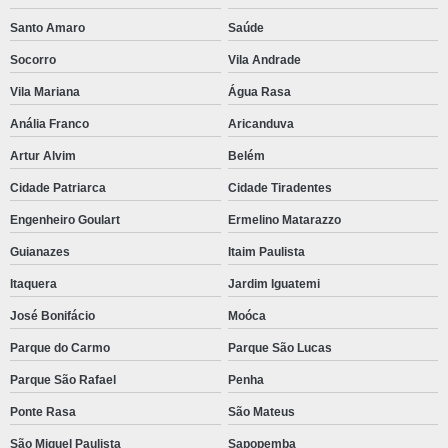
Santo Amaro
Saúde
Socorro
Vila Andrade
Vila Mariana
Água Rasa
Anália Franco
Aricanduva
Artur Alvim
Belém
Cidade Patriarca
Cidade Tiradentes
Engenheiro Goulart
Ermelino Matarazzo
Guianazes
Itaim Paulista
Itaquera
Jardim Iguatemi
José Bonifácio
Moóca
Parque do Carmo
Parque São Lucas
Parque São Rafael
Penha
Ponte Rasa
São Mateus
São Miguel Paulista
Sapopemba