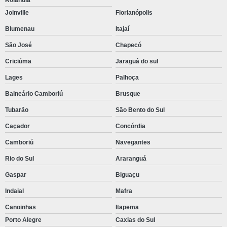
Joinville
Florianópolis
Blumenau
Itajaí
São José
Chapecó
Criciúma
Jaraguá do sul
Lages
Palhoça
Balneário Camboriú
Brusque
Tubarão
São Bento do Sul
Caçador
Concórdia
Camboriú
Navegantes
Rio do Sul
Araranguá
Gaspar
Biguaçu
Indaial
Mafra
Canoinhas
Itapema
Porto Alegre
Caxias do Sul