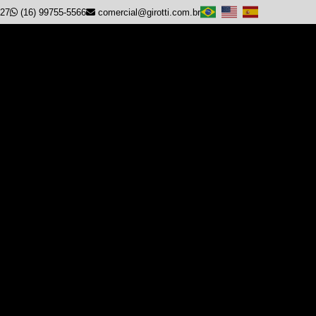
927
(16) 99755-5566
comercial@girotti.com.br
eço
Motor 3126b
l
Motor c18
Motor c9
faturado
adora 140k
niveladora 140k
rregadeira 924K
 de esteira D6K
 de esteira D6N
e esteira D6T