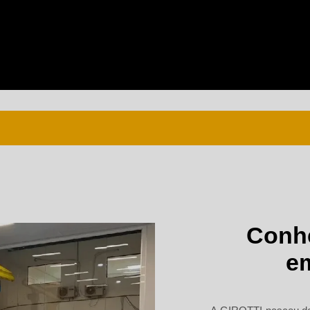
Motor caterpillar 6 cilindros
Motor caterpillar m
Peças para motor caterpillar
Solenoide caterp
Unidade caterpillar
Bomba injetora cat
Motor cat
Válvula solenoide caterpillar
Conh
e