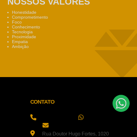
NOSSOS VALORES
Honestidade
Comprometimento
Foco
Conhecimento
Tecnologia
Proximidade
Empatia
Ambição
CONTATO
(16) 3967-5927
(16) 99755-
5566
comercial@girotti.com.br
Rua Doutor Hugo Fortes, 1020