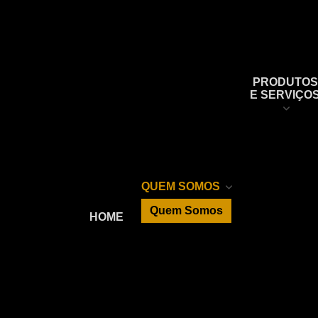
PRODUTOS
E SERVIÇO
Unidades
injetoras
Injetores
QUEM SOMOS
Bombas de
atuação
Quem Somos
HOME
Bombas de
Responsabilidade
alta pressão
Social
Bombas
injetoras
ECM's