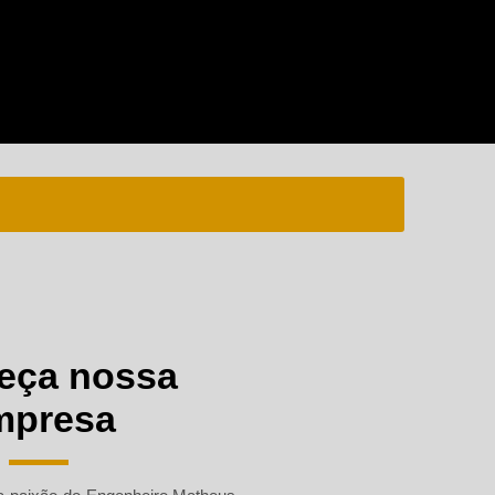
arítimo
illar
erpillar c7 1
eça nossa
mpresa