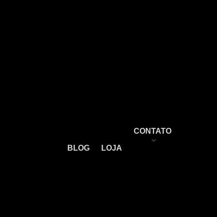
a motoniveladora
a
a
niveladora 140K
ra escavadeira
ressão c6.6
são c4.4
CONTATO
são c7.1
BLOG
LOJA
te de motor c7
Trabalhe
conosco
c7.1
222 caterpillar
terpillar