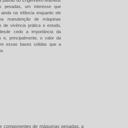
 paixão do Engenheiro Matheus
s pesadas, um interesse que
ainda na infância enquanto ele
 na manutenção de máquinas
s de vivência prática e estudo,
desde cedo a importância da
 e, principalmente, o valor da
bre essas bases sólidas que a
a.
) e componentes de máquinas pesadas, a