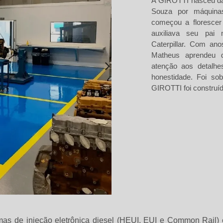
A GIROTTI nasceu da
Souza por máquina
começou a florescer 
auxiliava seu pai
Caterpillar. Com ano
Matheus aprendeu 
atenção aos detalhes
honestidade. Foi so
GIROTTI foi construíd
emas de injeção eletrônica diesel (HEUI, EUI e Common Rail