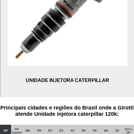
10r7673 caterpillar
Bico injetor caterpillar
Bico injetor caterpillar 120k
Bico injetor caterpillar 320d
Bico injetor caterpillar 924h
Heui caterpillar
Injetor caterpillar
UNIDADE INJETORA CATERPILLAR
Motor caterpillar
Motor caterpillar 416e
Motor caterpillar c7
Principais cidades e regiões do Brasil onde a Girotti
Sistema heui caterpillar
atende Unidade injetora caterpillar 120k:
Unidade injetora caterpillar
SP
GO e
SP
MG
PR
RJ
ES
SC
RS
PE
BA
CE
Unidade injetora caterpillar 120k
Capital
DF