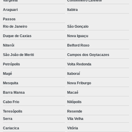
Varginha
Conselheiro Lafeiete
Araguari
Itabira
Passos
Rio de Janeiro
São Gonçalo
Duque de Caxias
Nova Iguaçu
Niterói
Belford Roxo
São João de Meriti
Campos dos Goytacazes
Petrópolis
Volta Redonda
Magé
Itaboraí
Mesquita
Nova Friburgo
Barra Mansa
Macaé
Cabo Frio
Nilópolis
Teresópolis
Resende
Serra
Vila Velha
Cariacica
Vitória