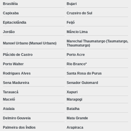
Brasiléia
Bujari
Capixaba
Cruzeiro do Sul
Epitaciolândia
Feijó
Jordão
Mâncio Lima
Marechal Thaumaturgo (Taumaturgo,
Manoel Urbano (Manuel Urbano)
Thaumaturgo)
Plácido de Castro
Porto Acre
Porto Walter
Rio Branco*
Rodrigues Alves
Santa Rosa do Purus
Sena Madureira
Senador Guiomard
Tarauacá
Xapuri
Maceió
Maragogi
Atalaia
Batalha
Delmiro Gouveia
Mata Grande
Palmeira dos Índios
Arapiraca