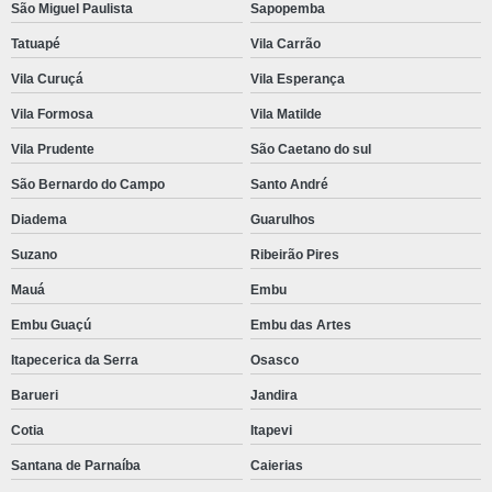
São Miguel Paulista
Sapopemba
Tatuapé
Vila Carrão
Vila Curuçá
Vila Esperança
Vila Formosa
Vila Matilde
Vila Prudente
São Caetano do sul
São Bernardo do Campo
Santo André
Diadema
Guarulhos
Suzano
Ribeirão Pires
Mauá
Embu
Embu Guaçú
Embu das Artes
Itapecerica da Serra
Osasco
Barueri
Jandira
Cotia
Itapevi
Santana de Parnaíba
Caierias