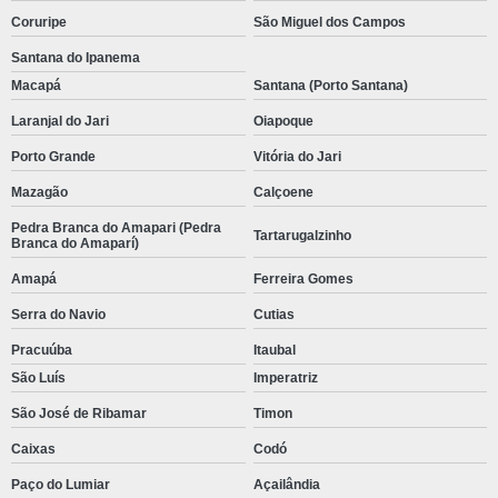
Coruripe
São Miguel dos Campos
Santana do Ipanema
Macapá
Santana (Porto Santana)
Laranjal do Jari
Oiapoque
Porto Grande
Vitória do Jari
Mazagão
Calçoene
Pedra Branca do Amapari (Pedra
Tartarugalzinho
Branca do Amaparí)
Amapá
Ferreira Gomes
Serra do Navio
Cutias
Pracuúba
Itaubal
São Luís
Imperatriz
São José de Ribamar
Timon
Caixas
Codó
Paço do Lumiar
Açailândia