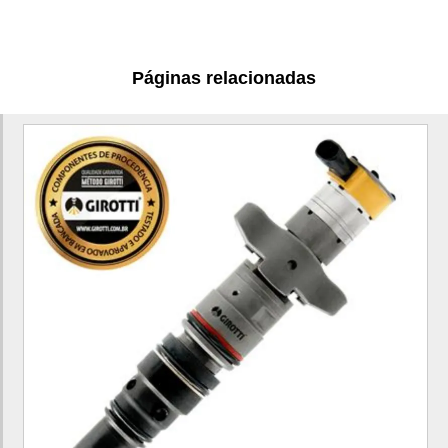
Motor escavadeira
Motor remanufaturado
Páginas relacionadas
Peças de escavadeira hidráulica
Preço motoniveladora 140k
Trator de esteira d6t
Unidade injetora c7
Valor motoniveladora 140k
Motor c7.1 para pá carregadeira
Motor c7.1 para pá carregadeira 924K
Motor c7.1 para trator de esteira
Motor c7.1 para trator de esteira D6K
Motor c6.6 para trator de esteira
Motor c6.6 para trator de esteira D6N