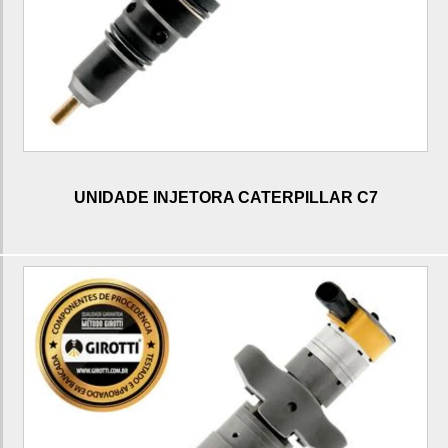
Bomba de alta pressão c6.4
Bomba de alta pressão c4.4
Bomba de alta pressão c4.2
Bomba de alta pressão c7.1
Bomba de atuação c7
Bomba de atuação c9
UNIDADE INJETORA CATERPILLAR C7
Cabeçote de motor c7
Cabeçote de motor c6.4
Cabeçote de motor c7.1
Cabeçote de motor c6.6
Cabeçote de motor c9
10r7222 caterpillar
10r7225 caterpillar
10r7225 injetor