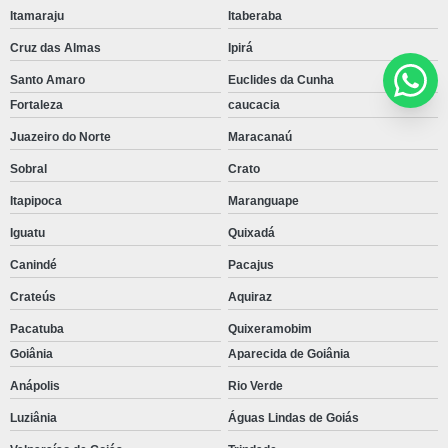
Itamaraju
Itaberaba
Cruz das Almas
Ipirá
Santo Amaro
Euclides da Cunha
Fortaleza
caucacia
Juazeiro do Norte
Maracanaú
Sobral
Crato
Itapipoca
Maranguape
Iguatu
Quixadá
Canindé
Pacajus
Crateús
Aquiraz
Pacatuba
Quixeramobim
Goiânia
Aparecida de Goiânia
Anápolis
Rio Verde
Luziânia
Águas Lindas de Goiás