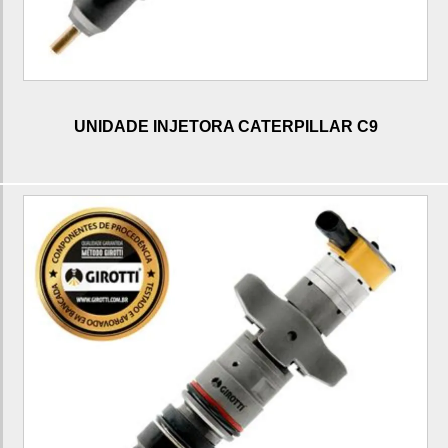
Motor c9 para trator de esteira
Motor c9 para trator de esteira D6T
Motor c7 para motoniveladora
Fábrica de motor c7 para motoniveladora
UNIDADE INJETORA CATERPILLAR C9
Fabricante de motor c7 para motoniveladora
Fornecedor de motor c7 para motoniveladora
Motor c7 para motoniveladora 120K
Motor c7 para motoniveladora 140K
Motor c6.4 para escavadeira
Fábrica de motor c6.4 para escavadeira
Fabricante de motor c6.4 para escavadeira
Motor c6.4 para escavadeira 320D
Bomba de alta pressão c6.6