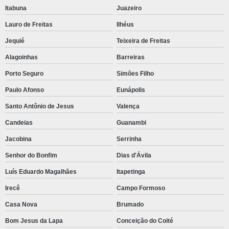
Itabuna
Juazeiro
Lauro de Freitas
Ilhéus
Jequié
Teixeira de Freitas
Alagoinhas
Barreiras
Porto Seguro
Simões Filho
Paulo Afonso
Eunápolis
Santo Antônio de Jesus
Valença
Candeias
Guanambi
Jacobina
Serrinha
Senhor do Bonfim
Dias d'Ávila
Luís Eduardo Magalhães
Itapetinga
Irecê
Campo Formoso
Casa Nova
Brumado
Bom Jesus da Lapa
Conceição do Coité