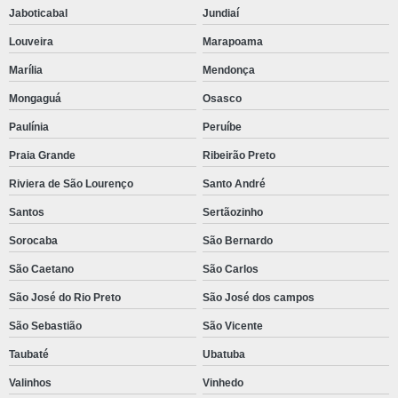
Jaboticabal
Jundiaí
Disa diesel
Louveira
Marapoama
Distribuidor disa
Marília
Mendonça
Ecm caterpillar
Mongaguá
Osasco
Motor c4 4 caterpillar
Paulínia
Peruíbe
Motor c6 6 caterpillar
Praia Grande
Ribeirão Preto
Motor cat
Riviera de São Lourenço
Santo André
Motor cat 320d
Santos
Sertãozinho
Motor cat c9
Sorocaba
São Bernardo
Motor cat perkins
São Caetano
São Carlos
Motor caterpillar 4 cilindros
São José do Rio Preto
São José dos campos
Motor caterpillar 6 cilindros
São Sebastião
São Vicente
Motor caterpillar marítimo
Taubaté
Ubatuba
Peças para motor caterpillar
Valinhos
Vinhedo