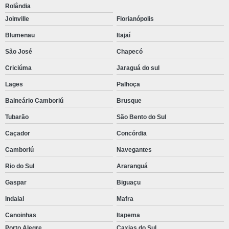
Rolândia
Joinville
Florianópolis
Blumenau
Itajaí
São José
Chapecó
Criciúma
Jaraguá do sul
Lages
Palhoça
Balneário Camboriú
Brusque
Tubarão
São Bento do Sul
Caçador
Concórdia
Camboriú
Navegantes
Rio do Sul
Araranguá
Gaspar
Biguaçu
Indaial
Mafra
Canoinhas
Itapema
Porto Alegre
Caxias do Sul