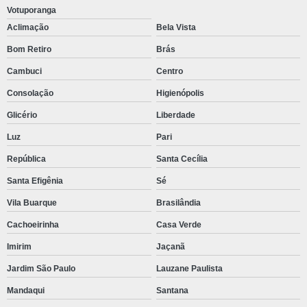
Votuporanga
Solenoide caterpillar
Aclimação
Bela Vista
Unidade caterpillar
Bom Retiro
Brás
Bomba injetora cat
Cambuci
Centro
Motor caterpillar c7 1
Consolação
Higienópolis
Válvula solenoide caterpillar
Glicério
Liberdade
Luz
Pari
República
Santa Cecília
Santa Efigênia
Sé
Vila Buarque
Brasilândia
Cachoeirinha
Casa Verde
Imirim
Jaçanã
Jardim São Paulo
Lauzane Paulista
Mandaqui
Santana