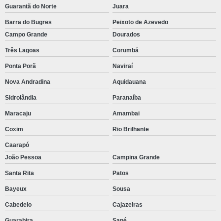
Guarantã do Norte
Juara
Barra do Bugres
Peixoto de Azevedo
Campo Grande
Dourados
Três Lagoas
Corumbá
Ponta Porã
Naviraí
Nova Andradina
Aquidauana
Sidrolândia
Paranaíba
Maracaju
Amambai
Coxim
Rio Brilhante
Caarapó
João Pessoa
Campina Grande
Santa Rita
Patos
Bayeux
Sousa
Cabedelo
Cajazeiras
Guarabira
Sapé