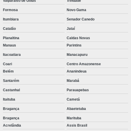
Valparaíso de Goiás
Trindade
Formosa
Novo Gama
Itumbiara
Senador Canedo
Catalão
Jataí
Planaltina
Caldas Novas
Manaus
Parintins
Itacoatiara
Manacapuru
Coari
Centro Amazonense
Belém
Ananindeua
Santarém
Marabá
Castanhal
Parauapebas
Itaituba
Cametá
Bragança
Abaetetuba
Bragança
Marituba
Acrelândia
Assis Brasil